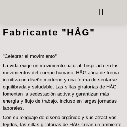
CABINAS TELEFÓNICAS Y DE REUNIÓN
SISTEMAS DE HABITACIÓN EN HABITACIÓN
ALQUILER DE MOBILIARIO DE OFICINA
Fabricante "HÅG"
"Celebrar el movimiento"
La vida exige un movimiento natural. Inspirada en los
movimientos del cuerpo humano, HÅG aúna de forma
intuitiva un diseño moderno y una forma de sentarse
equilibrada y saludable. Las sillas giratorias de HÅG
fomentan la sedestación activa y garantizan más
energía y flujo de trabajo, incluso en largas jornadas
laborales.
Con su lenguaje de diseño orgánico y sus atractivos
tejidos, las sillas giratorias de HÅG crean un ambiente