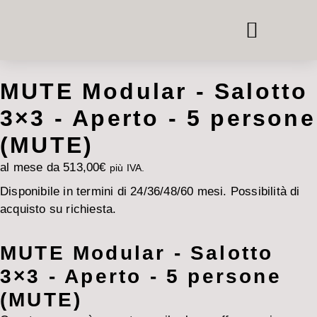
TELEFONO E CASSETTE PER LE RIUNIONI
SISTEMI ROOM-IN-ROOM
NOLEGGIO DI MOBILI PER UFFICIO
MUTE Modular - Salotto
3×3 - Aperto - 5 persone
(MUTE)
al mese da
513,00
€
più IVA.
Disponibile in termini di 24/36/48/60 mesi. Possibilità di
acquisto su richiesta.
MUTE Modular - Salotto
3×3 - Aperto - 5 persone
(MUTE)