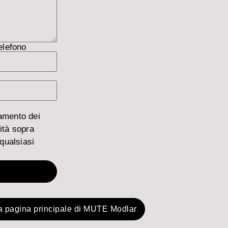
elefono
amento dei
ità sopra
qualsiasi
a pagina principale di MUTE Modlar