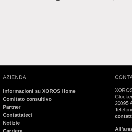
AZIENDA
CONT
XOROS
Informazioni su XOROS Home
Glocken
Comitato consultivo
20095 
Partner
Telefon
Contattateci
contat
Notizie
All'are
Carriera