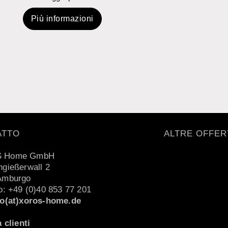
Più informazioni
ATTO
ALTRE OFFER
 Home GmbH
gießerwall 2
Amburgo
o: +49 (0)40 853 77 201
to(at)xoros-home.de
a clienti