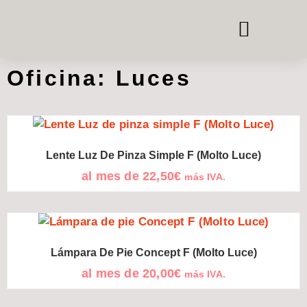
CABINAS TELEFÓNICAS Y DE REUNIÓN
SISTEMAS DE HABITACIÓN EN HABITACIÓN
ALQUILER DE MOBILIARIO DE OFICINA
Oficina: Luces
Lente Luz De Pinza Simple F (Molto Luce)
al mes de
22,50
€
más IVA.
Lámpara De Pie Concept F (Molto Luce)
al mes de
20,00
€
más IVA.