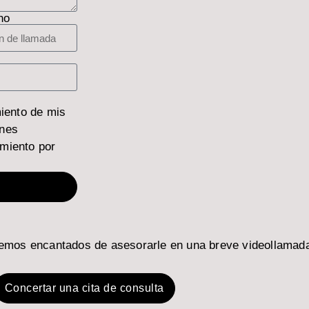
no
miento de mis
ines
miento por
remos encantados de asesorarle en una breve videollamad
Concertar una cita de consulta