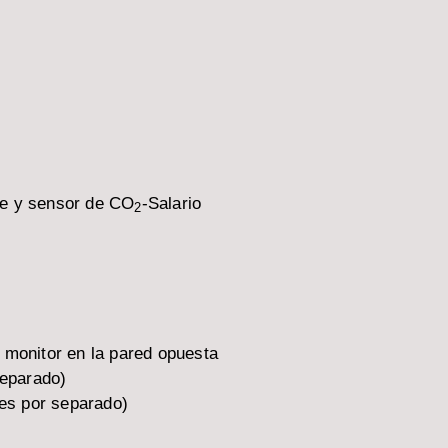
nte y sensor de CO
-Salario
2
 monitor en la pared opuesta
separado)
les por separado)