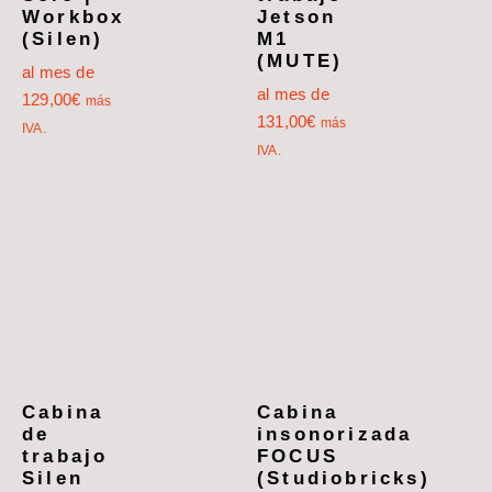
Workbox
Jetson
(Silen)
M1
(MUTE)
al mes de
al mes de
129,00
€
más
131,00
€
más
IVA.
IVA.
Cabina
Cabina
de
insonorizada
trabajo
FOCUS
Silen
(Studiobricks)