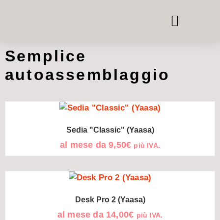
TELEFONO E CASSETTE PER LE RIUNIONI
SISTEMI ROOM-IN-ROOM
NOLEGGIO DI MOBILI PER UFFICIO
Semplice
autoassemblaggio
Sedia "Classic" (Yaasa)
al mese da
9,50
€
più IVA.
Desk Pro 2 (Yaasa)
al mese da
14,00
€
più IVA.