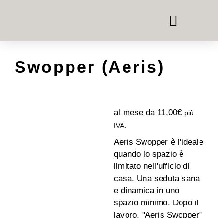
TELEFONO E CASSETTE PER LE RIUNIONI
SISTEMI ROOM-IN-ROOM
NOLEGGIO DI MOBILI PER UFFICIO
Swopper (Aeris)
al mese da
11,00
€
più
IVA.
Aeris Swopper è l'ideale
quando lo spazio è
limitato nell'ufficio di
casa. Una seduta sana
e dinamica in uno
spazio minimo. Dopo il
lavoro, "Aeris Swopper"