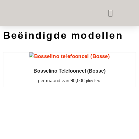
TELEFOON & VERGAD
KAMER-IN-KAMER SYSTEMEN
KANTOORMEUBILAIR HUREN
Beëindigde modellen
Bosselino Telefooncel (Bosse)
per maand van
90,00
€
plus btw.