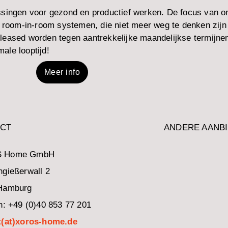
ingen voor gezond en productief werken. De focus van o
n room-in-room systemen, die niet meer weg te denken zijn u
eleased worden tegen aantrekkelijke maandelijkse termijnen
male looptijd!
Meer info
CT
ANDERE AANB
 Home GmbH
gießerwall 2
Hamburg
n: +49 (0)40 853 77 201
t(at)xoros-home.de