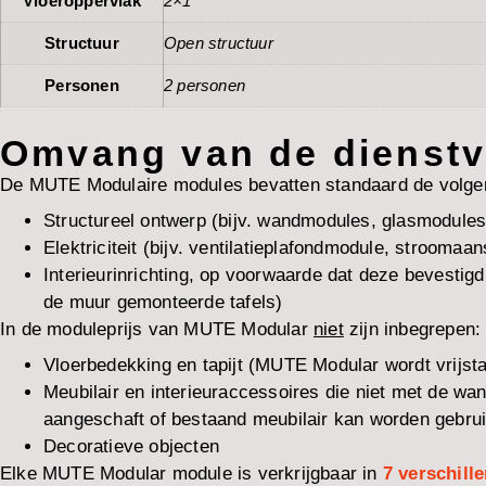
Vloeroppervlak
2×1
Structuur
Open structuur
Personen
2 personen
Omvang van de dienst
De MUTE Modulaire modules bevatten standaard de volgende
Structureel ontwerp (bijv. wandmodules, glasmodules
Elektriciteit (bijv. ventilatieplafondmodule, stroomaa
Interieurinrichting, op voorwaarde dat deze bevestigd
de muur gemonteerde tafels)
In de moduleprijs van MUTE Modular
niet
zijn inbegrepen:
Vloerbedekking en tapijt (MUTE Modular wordt vrijsta
Meubilair en interieuraccessoires die niet met de wa
aangeschaft of bestaand meubilair kan worden gebrui
Decoratieve objecten
Elke MUTE Modular module is verkrijgbaar in
7 verschill