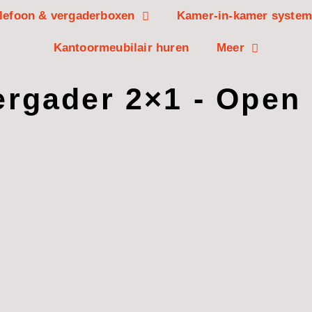
lefoon & vergaderboxen
Kamer-in-kamer syste
Kantoormeubilair huren
Meer
rgader 2×1 - Open 