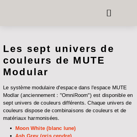
BOÎTES DE TÉLÉPHONE ET DE RÉUNION
SYSTÈMES DE PIÈCE DANS LA PIÈCE
LOUER DU MOBILIER DE BUREAU
Les sept univers de
couleurs de MUTE
Modular
Le système modulaire d'espace dans l'espace MUTE
Modlar (anciennement : "OmniRoom") est disponible en
sept univers de couleurs différents. Chaque univers de
couleurs dispose de combinaisons de couleurs et de
matériaux harmonisées.
Moon White (blanc lune)
Ash Grey (gris cendre)