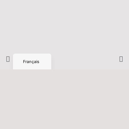
Italiano
Español
Nederlands
English (UK)
Deutsch
Français