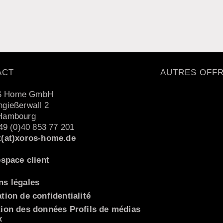
ACT
AUTRES OFF
 Home GmbH
gießerwall 2
Hambourg
+49 (0)40 853 77 201
t(at)xoros-home.de
espace client
ns légales
tion de confidentialité
tion des données Profils de médias
x