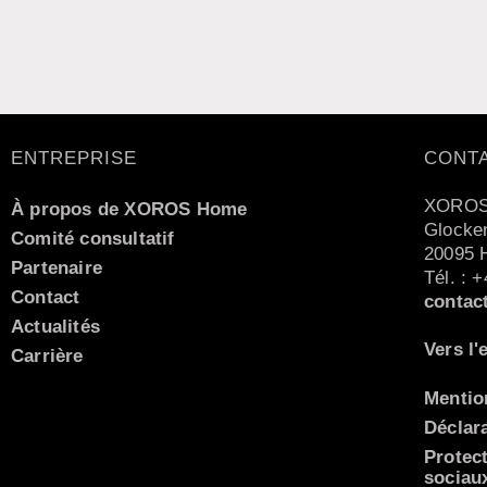
ENTREPRISE
CONT
XOROS
À propos de XOROS Home
Glocken
Comité consultatif
20095 
Partenaire
Tél. : 
Contact
contac
Actualités
Vers l'
Carrière
Mentio
Déclara
Protec
Italiano
sociau