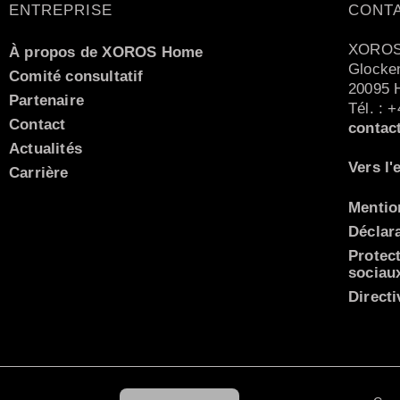
ENTREPRISE
CONT
XOROS
À propos de XOROS Home
Glocken
Comité consultatif
20095 
Partenaire
Tél. : 
Contact
contac
Actualités
Vers l'
Carrière
Mentio
Déclara
Protec
Italiano
sociau
Español
Directi
Nederlands
English (UK)
Deutsch