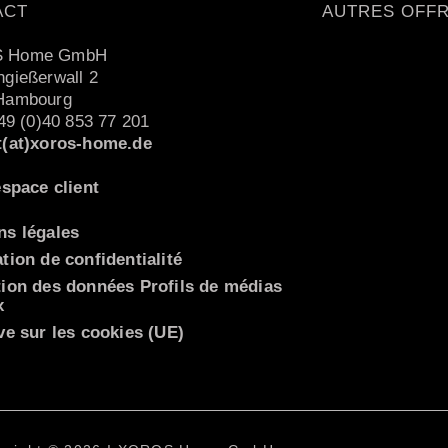
ACT
AUTRES OFF
 Home GmbH
gießerwall 2
Hambourg
+49 (0)40 853 77 201
t(at)xoros-home.de
espace client
ns légales
tion de confidentialité
tion des données Profils de médias
x
ve sur les cookies (UE)