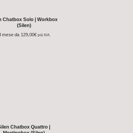
n Chatbox Solo | Workbox
(Silen)
l mese da
129,00
€
più IVA.
Silen Chatbox Quattro |
Meetingbox (Silen)