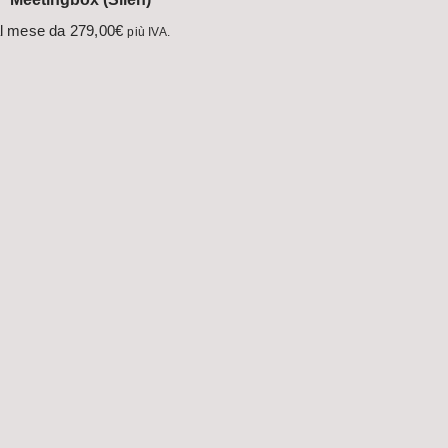
l mese da
279,00
€
più IVA.