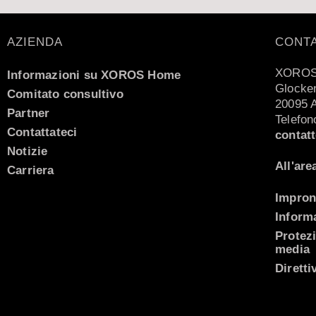
AZIENDA
CONT
XOROS
Informazioni su XOROS Home
Glocken
Comitato consultivo
20095 
Partner
Telefon
Contattateci
contat
Notizie
All'are
Carriera
Impron
Informa
Protezi
Español
media
Nederlands
Diretti
Français
English (UK)