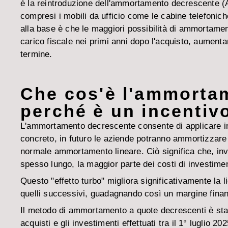
è la reintroduzione dell'ammortamento decrescente (Af
compresi i mobili da ufficio come le cabine telefoniche
alla base è che le maggiori possibilità di ammortam
carico fiscale nei primi anni dopo l'acquisto, aumenta
termine.
Che cos'è l'ammortam
perché è un incentivo
L'ammortamento decrescente consente di applicare imp
concreto, in futuro le aziende potranno ammortizzare f
normale ammortamento lineare. Ciò significa che, inve
spesso lungo, la maggior parte dei costi di investime
Questo "effetto turbo" migliora significativamente la l
quelli successivi, guadagnando così un margine finanz
Il metodo di ammortamento a quote decrescenti è stato
acquisti e gli investimenti effettuati tra il 1° luglio 2