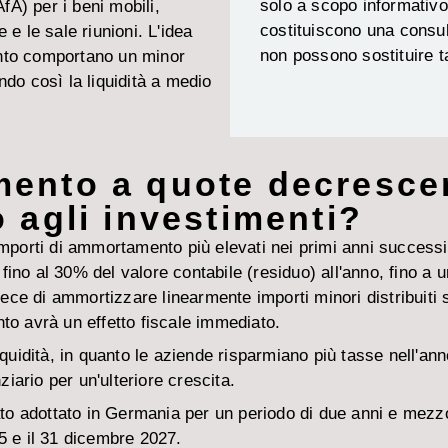
solo a scopo informativ
A) per i beni mobili,
costituiscono una consul
 e le sale riunioni. L'idea
non possono sostituire t
ento comportano un minor
ndo così la liquidità a medio
ento a quote decrescen
 agli investimenti?
orti di ammortamento più elevati nei primi anni successivi
ino al 30% del valore contabile (residuo) all'anno, fino a u
ce di ammortizzare linearmente importi minori distribuiti s
nto avrà un effetto fiscale immediato.
iquidità, in quanto le aziende risparmiano più tasse nell'ann
iario per un'ulteriore crescita.
 adottato in Germania per un periodo di due anni e mezzo e
025 e il 31 dicembre 2027.