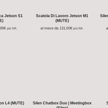
ca Jetson S1
Scatola Di Lavoro Jetson M1
Sile
E)
(MUTE)
,00
€
al mese da
131,00
€
a
più IVA.
più IVA.
on L4 (MUTE)
Silen Chatbox Duo | Meetingbox
(Silen)