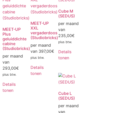
Cube M
(SEDUS)
MEET-UP
per maand
XXL
MEET-UP
van
vergaderdoos
Plus
235,00
€
(Studiobricks)
geluiddichte
plus btw.
cabine
per maand
(Studiobricks)
van
397,00
€
Details
per maand
tonen
plus btw.
van
Details
293,00
€
tonen
plus btw.
Details
tonen
Cube L
(SEDUS)
per maand
van