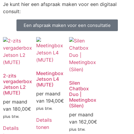
Je kunt hier een afspraak maken voor een digitaal
consult:
Een afspraak maken voor een consultatie
Meetingbox
2-zits
Jetson L4
vergaderbox
Silen
(MUTE)
Jetson L2
Chatbox
(MUTE)
per maand
Duo |
Meetingbox
van
194,00
€
per maand
(Silen)
van
180,00
€
plus btw.
per maand
plus btw.
Details
van
162,00
€
tonen
Details
plus btw.