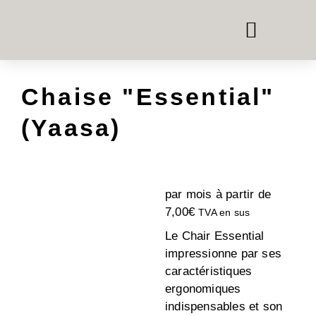
BOÎTES DE TÉLÉPHONE ET DE RÉUNION
SYSTÈMES DE PIÈCE DANS LA PIÈCE
LOUER DU MOBILIER DE BUREAU
Chaise "Essential"
(Yaasa)
par mois à partir de
7,00
€
TVA en sus
Le Chair Essential
impressionne par ses
caractéristiques
ergonomiques
indispensables et son