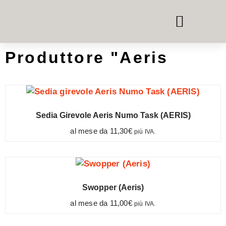
TELEFONO E CASSETTE PER LE RIUNIONI
SISTEMI ROOM-IN-ROOM
NOLEGGIO DI MOBILI PER UFFICIO
Produttore "Aeris
Sedia Girevole Aeris Numo Task (AERIS)
al mese da
11,30
€
più IVA.
Swopper (Aeris)
al mese da
11,00
€
più IVA.