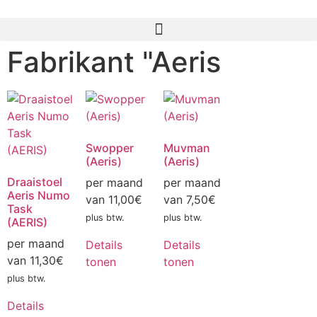
Fabrikant "Aeris
Swopper
Muvman
(Aeris)
(Aeris)
Draaistoel
per maand
per maand
Aeris Numo
van
11,00
€
van
7,50
€
Task
plus btw.
plus btw.
(AERIS)
per maand
Details
Details
van
11,30
€
tonen
tonen
plus btw.
Details