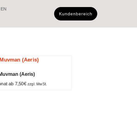
TEN
Kundenbereich
Muvman (Aeris)
onat ab
7,50
€
zzgl. MwSt.