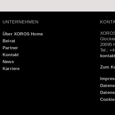
UNTERNEHMEN
KONT
XOROS
Über XOROS Home
Glocken
Beirat
20095 
Partner
Tel.: +
Kontakt
kontak
News
Zum Ku
Karriere
Impre
Datens
Italiano
Datens
Español
Cookie-
Nederlands