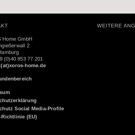
AKT
WEITERE AN
 Home GmbH
gießerwall 2
Hamburg
49 (0)40 853 77 201
t(at)xoros-home.de
ndenbereich
ssum
chutzerklärung
chutz Social Media-Profile
Richtlinie (EU)