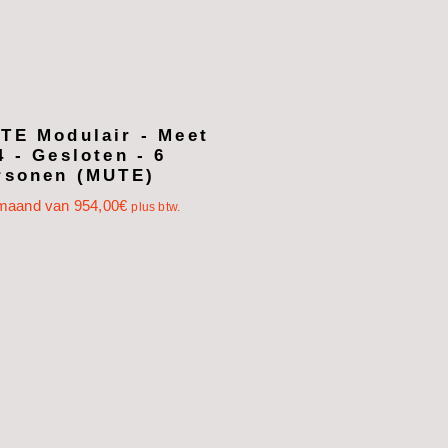
TE Modulair - Meet
4 - Gesloten - 6
rsonen (MUTE)
 maand van
954,00
€
plus btw.