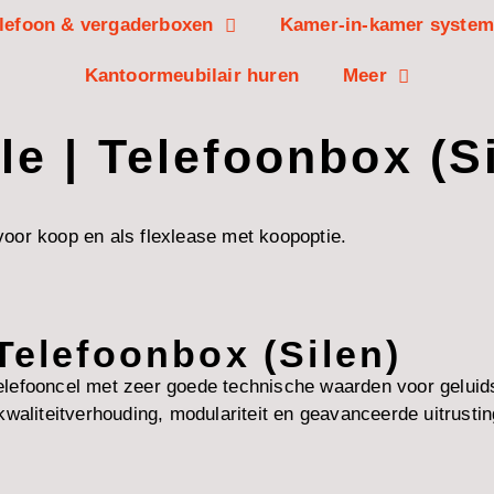
lefoon & vergaderboxen
Kamer-in-kamer syste
Kantoormeubilair huren
Meer
le | Telefoonbox (S
oor koop en als flexlease met koopoptie.
Telefoonbox (Silen)
efooncel met zeer goede technische waarden voor geluidsis
waliteitverhouding, modulariteit en geavanceerde uitrustin