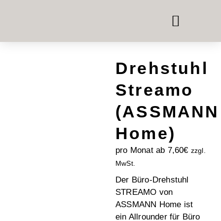
TELEFON- & MEETING
RAUM-IN-RAUM-SYSTEME
BÜROMÖBEL MIETEN
Drehstuhl
Streamo
(ASSMANN
Home)
pro Monat ab
7,60
€
zzgl.
MwSt.
Der Büro-Drehstuhl
STREAMO von
ASSMANN Home ist
ein Allrounder für Büro