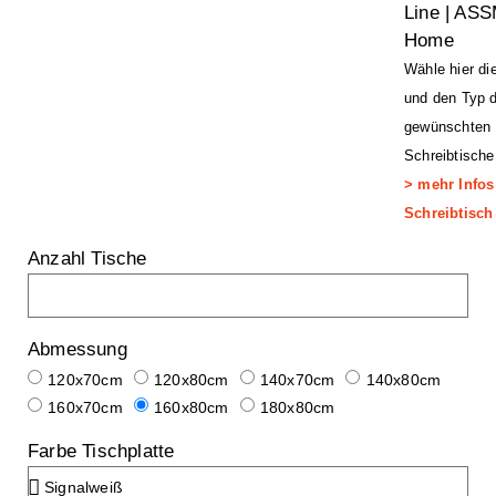
Line | AS
Home
Wähle hier di
und den Typ 
gewünschten
Schreibtische
> mehr Info
Schreibtisch
Anzahl Tische
Abmessung
120x70cm
120x80cm
140x70cm
140x80cm
160x70cm
160x80cm
180x80cm
Farbe Tischplatte