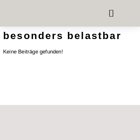
TELEFON- & MEETING
RAUM-IN-RAUM-SYSTEME
BÜROMÖBEL MIETEN
besonders belastbar
Keine Beiträge gefunden!