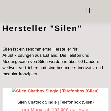
TELEFON- & MEETING
RAUM-IN-RAUM-SYSTEME
BÜROMÖBEL MIETEN
Hersteller "Silen"
Silen ist ein renommierter Hersteller für
Akustiklösungen aus Estland. Die Telefon und
Meetingboxen von Silen werden in über 60 Ländern
weltweit vertrieben und sind besonders innovativ und
modular konzipiert.
Silen Chatbox Single | Telefonbox (Silen)
pro Monat ab
103,00
€
zzgl. MwSt.