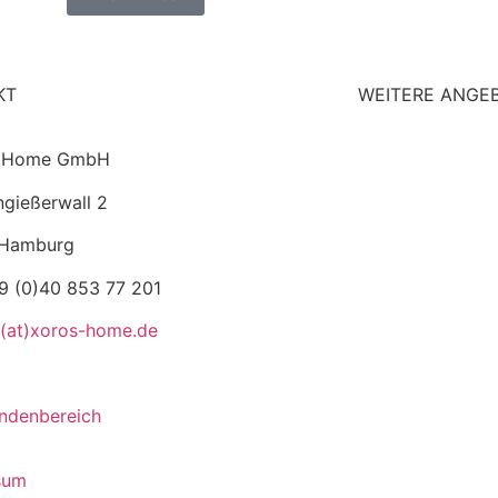
KT
WEITERE ANGE
 Home GmbH
gießerwall 2
Hamburg
49 (0)40 853 77 201
t(at)xoros-home.de
ndenbereich
sum