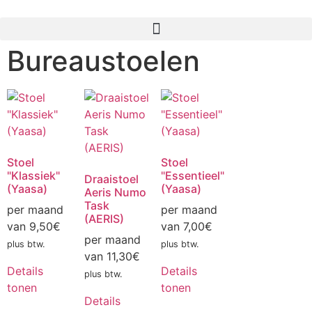
Bureaustoelen
Stoel
Stoel
"Klassiek"
"Essentieel"
Draaistoel
(Yaasa)
(Yaasa)
Aeris Numo
Task
per maand
per maand
(AERIS)
van
9,50
€
van
7,00
€
per maand
plus btw.
plus btw.
van
11,30
€
Details
Details
plus btw.
tonen
tonen
Details