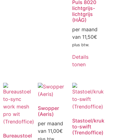
Puls 8020
lichtgrijs-
lichtgrijs
(HÅG)
per maand
van
11,50
€
plus btw.
Details
tonen
Swopper
(Aeris)
Stastoel/kruk
per maand
to-swift
van
11,00
€
(Trendoffice)
Bureaustoel
plus btw.