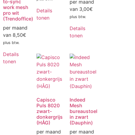
to-sync
per maand
work mesh
van
3,00
€
Details
pro wit
plus btw.
tonen
(Trendoffice)
per maand
Details
van
8,50
€
tonen
plus btw.
Details
tonen
Capisco
Indeed
Puls 8020
Mesh
zwart-
bureaustoel
donkergrijs
in zwart
(HÅG)
(Dauphin)
per maand
per maand