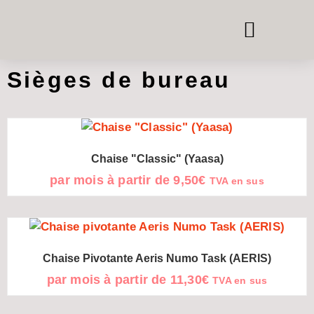
BOÎTES DE TÉLÉPHONE ET DE RÉUNION
SYSTÈMES DE PIÈCE DANS LA PIÈCE
LOUER DU MOBILIER DE BUREAU
Sièges de bureau
Chaise "Classic" (Yaasa)
par mois à partir de
9,50
€
TVA en sus
Chaise Pivotante Aeris Numo Task (AERIS)
par mois à partir de
11,30
€
TVA en sus