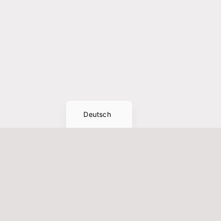
Italiano
Español
Nederlands
Français
English (UK)
Deutsch
Investitions-Booster 2025: Degressive
99cube
Abschreibung für Büromöbel
Wir fre
(Deutschland)
99cubes
Mehr Liquidität durch schnellere Steuerersparnis Die
GmbH sin